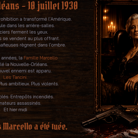
éans – 10 juillet 1930
Prohibition a transformé l'Amérique.
ule dans les arrière-salles.
ciers ferment les yeux.
s se vendent au plus offrant.
mafieuses règnent dans l'ombre.
 années, la
Famille Marcello
lé la Nouvelle-Orléans.
ouvel ennemi est apparu.
Les Tancini.
Plus ambitieux. Plus violents.
olés. Entrepôts incendiés.
mateurs assassinés.
Et hier midi
 Marcello a été tuée.