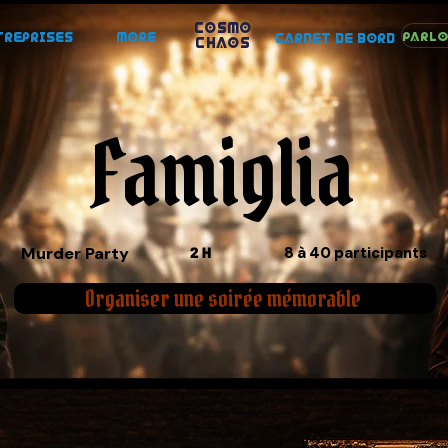
COSMO
treprises
More
Carnet de Bord
CHAOS
Famiglia
Murder Party
2 H
8 à 40
participants
Organiser une soirée mémorable