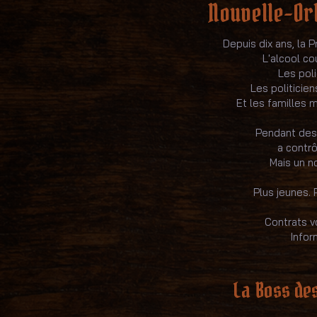
Nouvelle-Orl
Depuis dix ans, la 
L'alcool co
Les poli
Les politicien
Et les familles 
Pendant des
a contrô
Mais un n
Plus jeunes. 
Contrats v
Infor
La Boss des